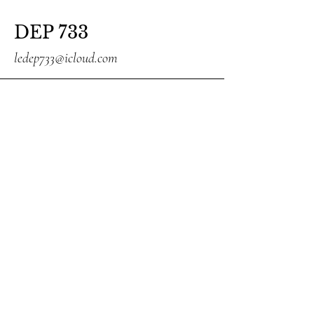
DEP 733
ledep733@icloud.com
418-605-3155
theriault.nancy@videotron.ca